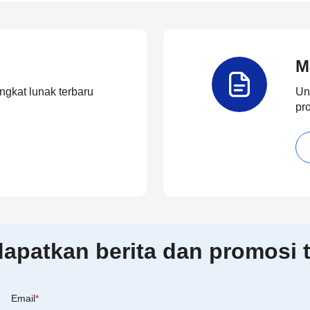
M
ngkat lunak terbaru
Un
pr
patkan berita dan promosi t
Email
*