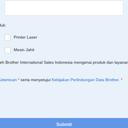
duk:
Printer Laser
Mesin Jahit
leh Brother International Sales Indonesia mengenai produk dan layan
Ketentuan
*
serta menyetujui
Kebijakan Perlindungan Data Brother
.
*
Submit