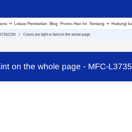
ansi
Lokasi Pembelian
Blog
Promo Hari Ini
Tentang
Hubungi k
3735CDN
Colors are light or faint on the whole page
 faint on the whole page - MFC-L37