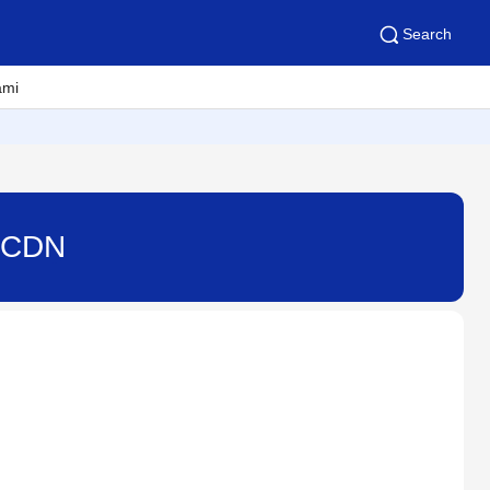
Search
ami
35CDN