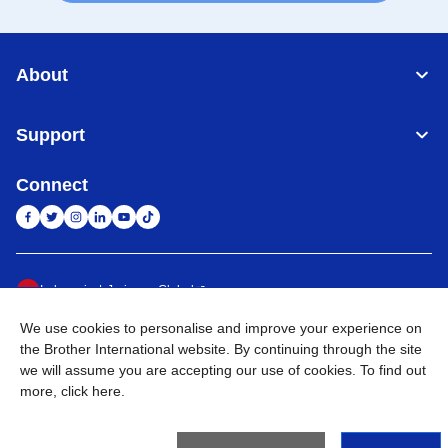
About
Support
Connect
Indonesia
Jaringan Global
We use cookies to personalise and improve your experience on
Privacy Policy
Ketentuan Penggunaan
Site Map
Kunjungi Situs Global
the Brother International website. By continuing through the site
we will assume you are accepting our use of cookies. To find out
©
2026
BROTHER INTERNATIONAL SALES INDONESIA All
more,
click here
.
Rights Reserved