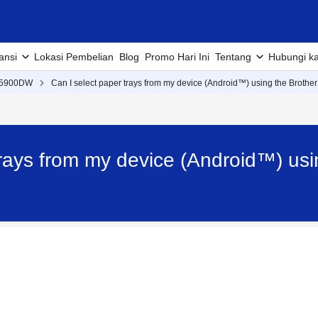
ansi
Lokasi Pembelian
Blog
Promo Hari Ini
Tentang
Hubungi k
5900DW
Can I select paper trays from my device (Android™) using the Brothe
trays from my device (Android™) usi