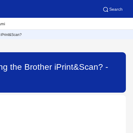
Search
ami
r iPrint&Scan?
ng the Brother iPrint&Scan? -