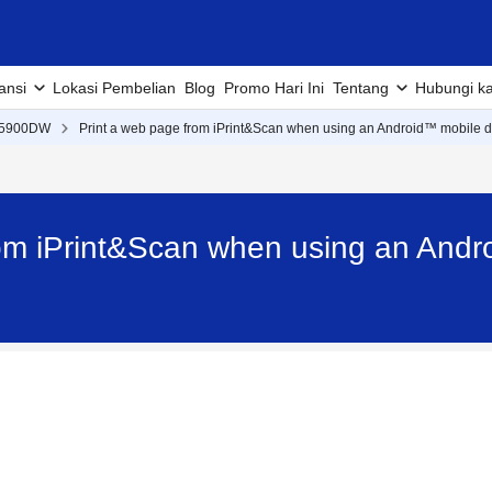
ansi
Lokasi Pembelian
Blog
Promo Hari Ini
Tentang
Hubungi k
5900DW
Print a web page from iPrint&Scan when using an Android™ mobile d
rom iPrint&Scan when using an Andr