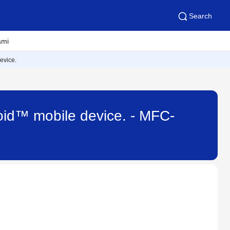
Search
ami
evice.
oid™ mobile device. - MFC-