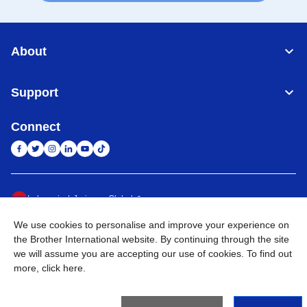
About
Support
Connect
Indonesia
Jaringan Global
We use cookies to personalise and improve your experience on
Privacy Policy
Ketentuan Penggunaan
Site Map
Kunjungi Situs Global
the Brother International website. By continuing through the site
we will assume you are accepting our use of cookies. To find out
©
2026
BROTHER INTERNATIONAL SALES INDONESIA All
more,
click here
.
Rights Reserved