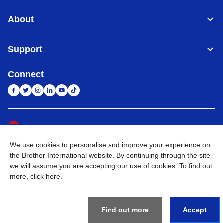
About
Support
Connect
Indonesia
Jaringan Global
We use cookies to personalise and improve your experience on
Privacy Policy
Ketentuan Penggunaan
Site Map
Kunjungi Situs Global
the Brother International website. By continuing through the site
we will assume you are accepting our use of cookies. To find out
©
2026
BROTHER INTERNATIONAL SALES INDONESIA All
more,
click here
.
Rights Reserved
Find out more
Accept