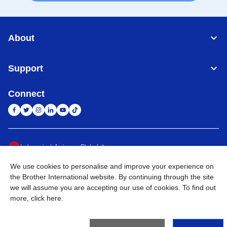
About
Support
Connect
Indonesia
Jaringan Global
We use cookies to personalise and improve your experience on
Privacy Policy
Ketentuan Penggunaan
Site Map
Kunjungi Situs Global
the Brother International website. By continuing through the site
we will assume you are accepting our use of cookies. To find out
©
2026
BROTHER INTERNATIONAL SALES INDONESIA All
more,
click here
.
Rights Reserved