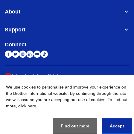
About
Support
Connect
Indonesia
Jaringan Global
We use cookies to personalise and improve your experience on
Privacy Policy
Ketentuan Penggunaan
Site Map
Kunjungi Situs Global
the Brother International website. By continuing through the site
we will assume you are accepting our use of cookies. To find out
©
2026
BROTHER INTERNATIONAL SALES INDONESIA All
more,
click here
.
Rights Reserved
Find out more
Accept