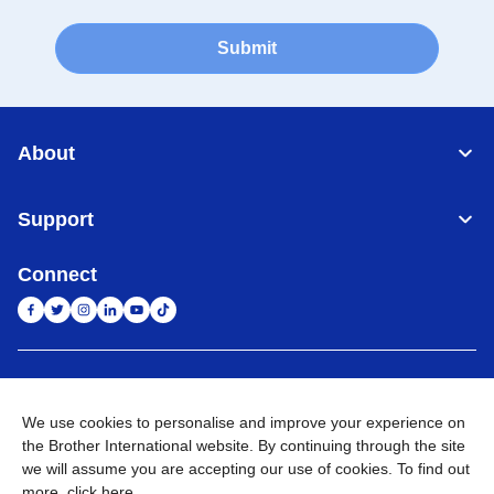
Submit
About
Support
Connect
Indonesia
Jaringan Global
We use cookies to personalise and improve your experience on
Privacy Policy
Ketentuan Penggunaan
Site Map
Kunjungi Situs Global
the Brother International website. By continuing through the site
we will assume you are accepting our use of cookies. To find out
©
2026
BROTHER INTERNATIONAL SALES INDONESIA All
more,
click here
.