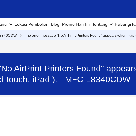
ansi
Lokasi Pembelian
Blog
Promo Hari Ini
Tentang
Hubungi k
L8340CDW
The error message "No AirPrint Printers Found" appears when I tap t
No AirPrint Printers Found" appears
od touch, iPad ). - MFC-L8340CDW