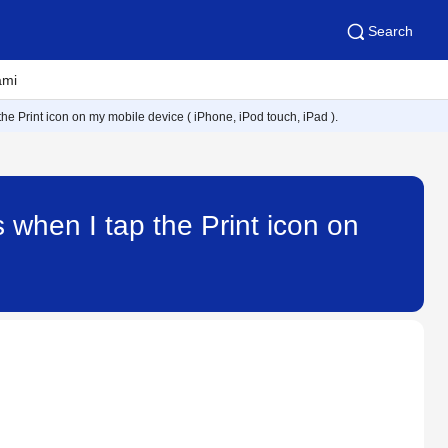
Search
ami
he Print icon on my mobile device ( iPhone, iPod touch, iPad ).
 when I tap the Print icon on