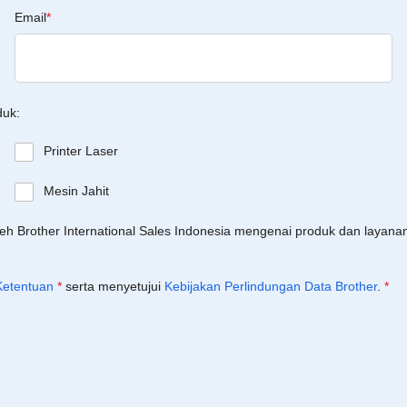
Email
*
duk:
Printer Laser
Mesin Jahit
leh Brother International Sales Indonesia mengenai produk dan layan
Ketentuan
*
serta menyetujui
Kebijakan Perlindungan Data Brother
.
*