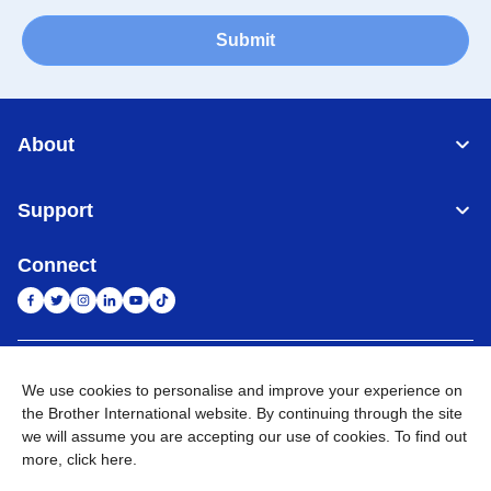
Submit
About
Support
Connect
Indonesia
Jaringan Global
We use cookies to personalise and improve your experience on
the Brother International website. By continuing through the site
Privacy Policy
Ketentuan Penggunaan
Site Map
Kunjungi Situs Global
we will assume you are accepting our use of cookies. To find out
more,
click here
.
©
2026
BROTHER INTERNATIONAL SALES INDONESIA All