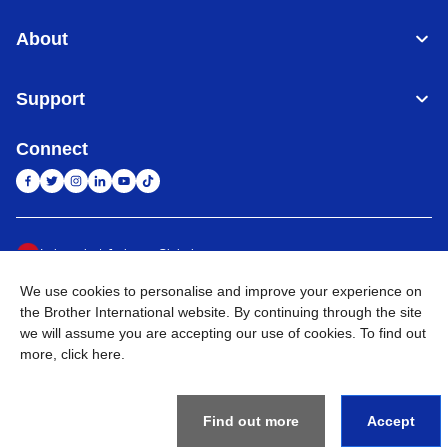
About
Support
Connect
Indonesia
Jaringan Global
We use cookies to personalise and improve your experience on
Privacy Policy
Ketentuan Penggunaan
Site Map
Kunjungi Situs Global
the Brother International website. By continuing through the site
we will assume you are accepting our use of cookies. To find out
©
2026
BROTHER INTERNATIONAL SALES INDONESIA All
more,
click here
.
Rights Reserved
Find out more
Accept