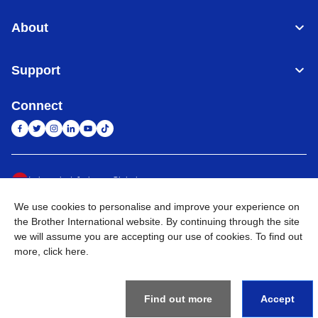
About
Support
Connect
Indonesia
Jaringan Global
We use cookies to personalise and improve your experience on
Privacy Policy
Ketentuan Penggunaan
Site Map
Kunjungi Situs Global
the Brother International website. By continuing through the site
we will assume you are accepting our use of cookies. To find out
©
2026
BROTHER INTERNATIONAL SALES INDONESIA All
more,
click here
.
Rights Reserved
Find out more
Accept