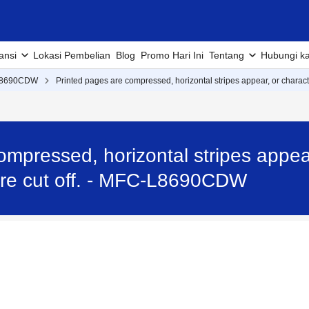
ansi
Lokasi Pembelian
Blog
Promo Hari Ini
Tentang
Hubungi k
L8690CDW
Printed pages are compressed, horizontal stripes appear, or characters
mpressed, horizontal stripes appear
 are cut off. - MFC-L8690CDW