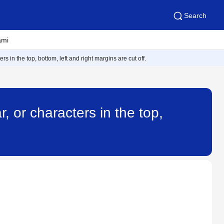
Search
ami
 in the top, bottom, left and right margins are cut off.
, or characters in the top,