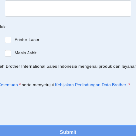
duk:
Printer Laser
Mesin Jahit
leh Brother International Sales Indonesia mengenai produk dan layan
Ketentuan
*
serta menyetujui
Kebijakan Perlindungan Data Brother
.
*
Submit