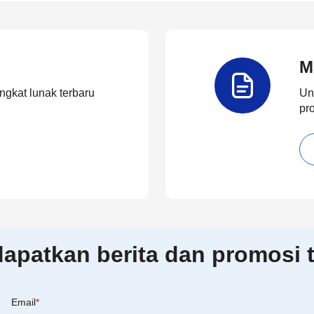
M
ngkat lunak terbaru
Un
pr
patkan berita dan promosi t
Email
*