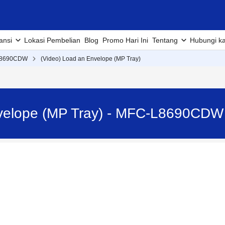
ansi
Lokasi Pembelian
Blog
Promo Hari Ini
Tentang
Hubungi k
L8690CDW
(Video) Load an Envelope (MP Tray)
nvelope (MP Tray) - MFC-L8690CDW