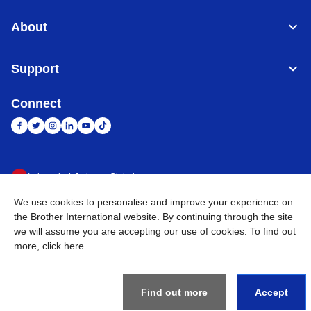
About
Support
Connect
Indonesia
Jaringan Global
We use cookies to personalise and improve your experience on
Privacy Policy
Ketentuan Penggunaan
Site Map
Kunjungi Situs Global
the Brother International website. By continuing through the site
we will assume you are accepting our use of cookies. To find out
©
2026
BROTHER INTERNATIONAL SALES INDONESIA All
more,
click here
.
Rights Reserved
Find out more
Accept