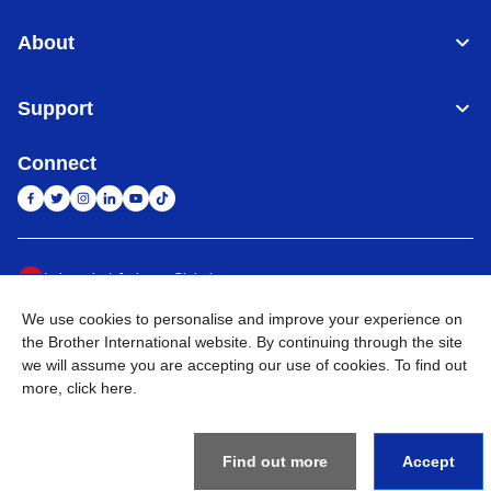
About
Support
Connect
Indonesia
Jaringan Global
We use cookies to personalise and improve your experience on
Privacy Policy
Ketentuan Penggunaan
Site Map
Kunjungi Situs Global
the Brother International website. By continuing through the site
we will assume you are accepting our use of cookies. To find out
©
2026
BROTHER INTERNATIONAL SALES INDONESIA All
more,
click here
.
Rights Reserved
Find out more
Accept