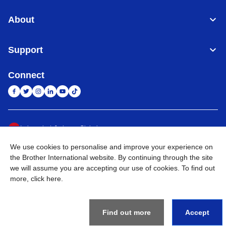
About
Support
Connect
Indonesia
Jaringan Global
We use cookies to personalise and improve your experience on
Privacy Policy
Ketentuan Penggunaan
Site Map
Kunjungi Situs Global
the Brother International website. By continuing through the site
we will assume you are accepting our use of cookies. To find out
©
2026
BROTHER INTERNATIONAL SALES INDONESIA All
more,
click here
.
Rights Reserved
Find out more
Accept