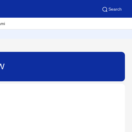
Search
ami
DW