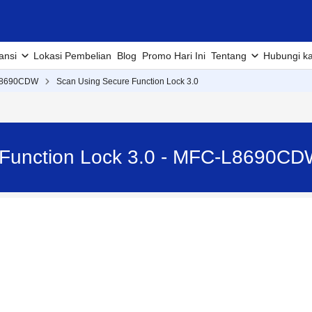
ansi
Lokasi Pembelian
Blog
Promo Hari Ini
Tentang
Hubungi k
L8690CDW
Scan Using Secure Function Lock 3.0
 Function Lock 3.0 - MFC-L8690C