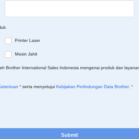
duk:
Printer Laser
Mesin Jahit
leh Brother International Sales Indonesia mengenai produk dan layan
Ketentuan
*
serta menyetujui
Kebijakan Perlindungan Data Brother
.
*
Submit