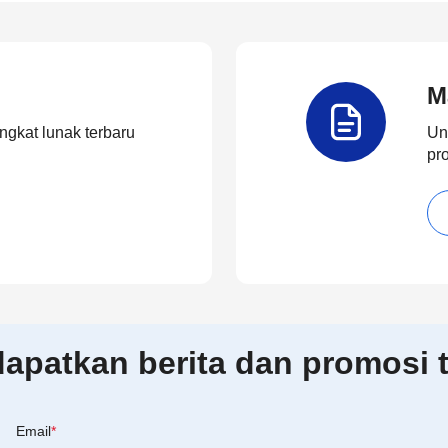
M
ngkat lunak terbaru
Un
pr
patkan berita dan promosi t
Email
*