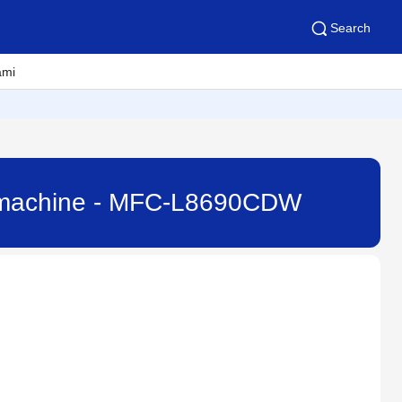
Search
ami
er machine - MFC-L8690CDW