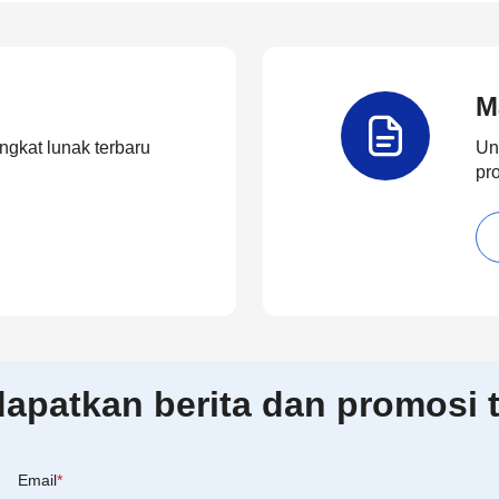
M
ngkat lunak terbaru
Un
pr
patkan berita dan promosi t
Email
*