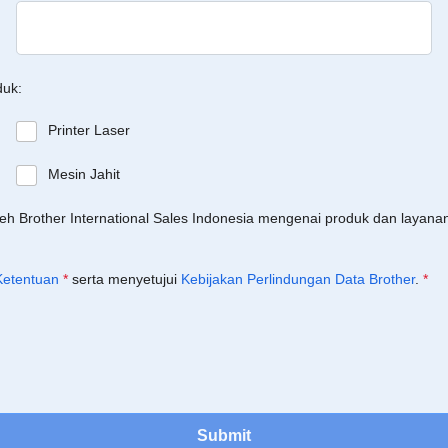
duk:
Printer Laser
Mesin Jahit
leh Brother International Sales Indonesia mengenai produk dan layan
Ketentuan
*
serta menyetujui
Kebijakan Perlindungan Data Brother
.
*
Submit