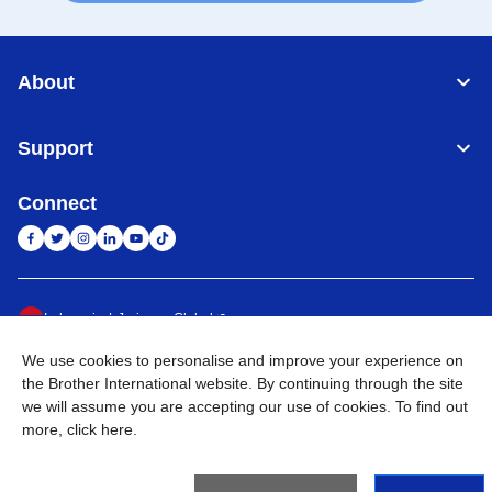
About
Support
Connect
Indonesia
Jaringan Global
We use cookies to personalise and improve your experience on
Privacy Policy
Ketentuan Penggunaan
Site Map
Kunjungi Situs Global
the Brother International website. By continuing through the site
we will assume you are accepting our use of cookies. To find out
©
2026
BROTHER INTERNATIONAL SALES INDONESIA All
more,
click here
.
Rights Reserved