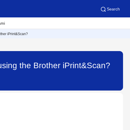
Search
ami
other iPrint&Scan?
using the Brother iPrint&Scan?