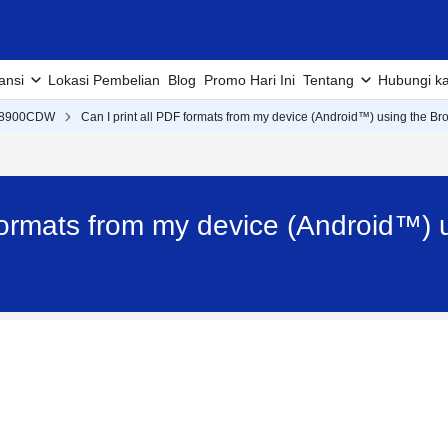
ansi
Lokasi Pembelian
Blog
Promo Hari Ini
Tentang
Hubungi k
L8900CDW
Can I print all PDF formats from my device (Android™) using the Br
 formats from my device (Android™) 