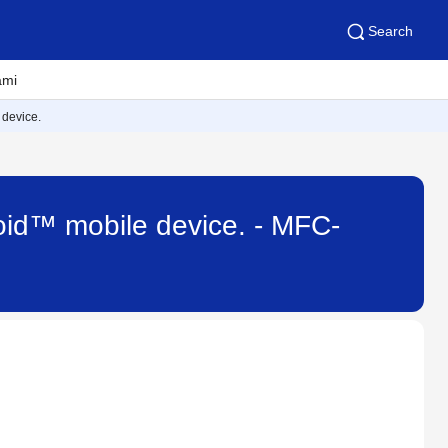
Search
ami
 device.
oid™ mobile device. - MFC-