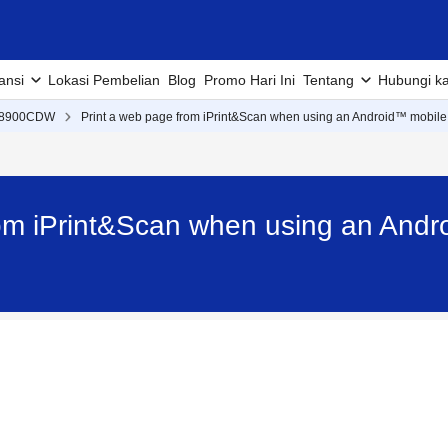
ansi
Lokasi Pembelian
Blog
Promo Hari Ini
Tentang
Hubungi k
L8900CDW
Print a web page from iPrint&Scan when using an Android™ mobile
rom iPrint&Scan when using an Andr