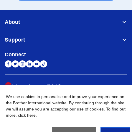
About
Support
Connect
Indonesia
Jaringan Global
We use cookies to personalise and improve your experience on
Privacy Policy
Ketentuan Penggunaan
Site Map
Kunjungi Situs Global
the Brother International website. By continuing through the site
we will assume you are accepting our use of cookies. To find out
©
2026
BROTHER INTERNATIONAL SALES INDONESIA All
more,
click here
.
Rights Reserved