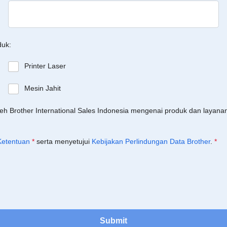
duk:
Printer Laser
Mesin Jahit
leh Brother International Sales Indonesia mengenai produk dan layan
Ketentuan
*
serta menyetujui
Kebijakan Perlindungan Data Brother
.
*
Submit