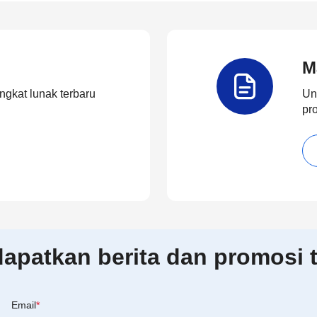
M
ngkat lunak terbaru
Un
pr
patkan berita dan promosi t
Email
*