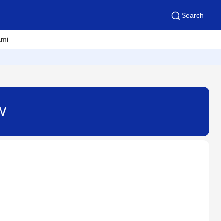
Search
ami
W