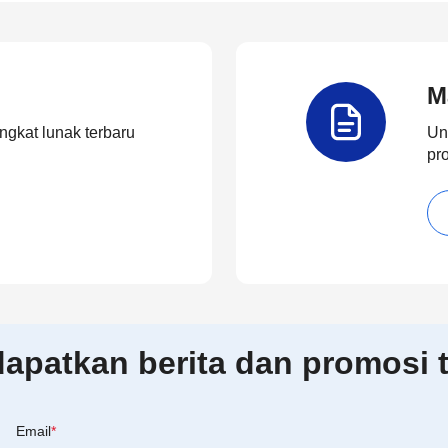
M
ngkat lunak terbaru
Un
pr
patkan berita dan promosi t
Email
*