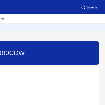
Search
ami
L8900CDW