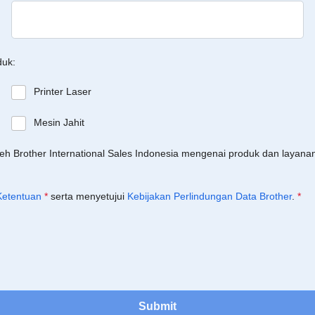
duk:
Printer Laser
Mesin Jahit
leh Brother International Sales Indonesia mengenai produk dan layan
Ketentuan
*
serta menyetujui
Kebijakan Perlindungan Data Brother
.
*
Submit