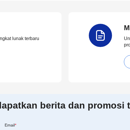
M
ngkat lunak terbaru
Un
pr
patkan berita dan promosi t
Email
*