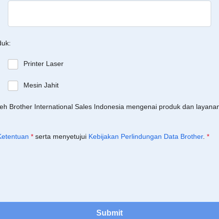
duk:
Printer Laser
Mesin Jahit
leh Brother International Sales Indonesia mengenai produk dan layan
Ketentuan
*
serta menyetujui
Kebijakan Perlindungan Data Brother
.
*
Submit