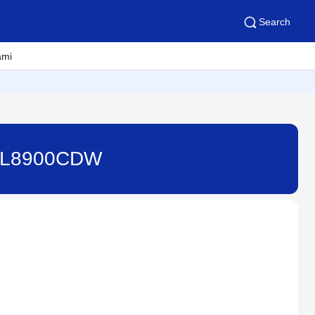
Search
ami
FC-L8900CDW