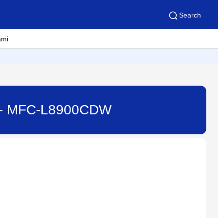
Search
ami
 11. - MFC-L8900CDW