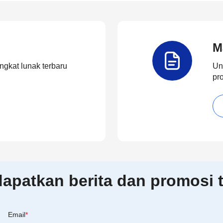
M
ngkat lunak terbaru
Un
pr
patkan berita dan promosi t
Email
*