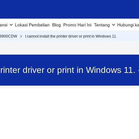
ansi
Lokasi Pembelian
Blog
Promo Hari Ini
Tentang
Hubungi k
L8900CDW
I cannot install the printer driver or print in Windows 11.
 printer driver or print in Windows