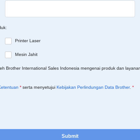
duk:
Printer Laser
Mesin Jahit
leh Brother International Sales Indonesia mengenai produk dan layan
Ketentuan
*
serta menyetujui
Kebijakan Perlindungan Data Brother
.
*
Submit