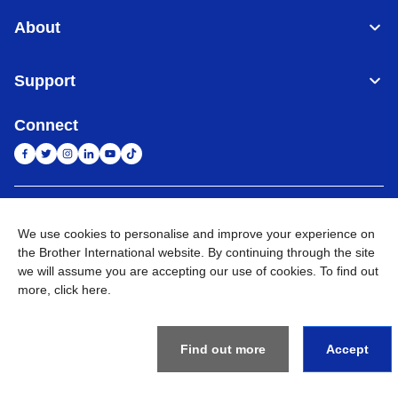
About
Support
Connect
Indonesia
Jaringan Global
We use cookies to personalise and improve your experience on
the Brother International website. By continuing through the site
Privacy Policy
Ketentuan Penggunaan
Site Map
Kunjungi Situs Global
we will assume you are accepting our use of cookies. To find out
more,
click here
.
©
2026
BROTHER INTERNATIONAL SALES INDONESIA All
Rights Reserved
Find out more
Accept