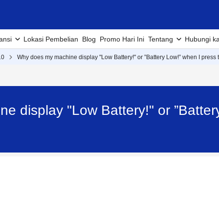
ansi
Lokasi Pembelian
Blog
Promo Hari Ini
Tentang
Hubungi k
10
Why does my machine display "Low Battery!" or ”Battery Low!” when I press t
 display "Low Battery!" or ”Battery