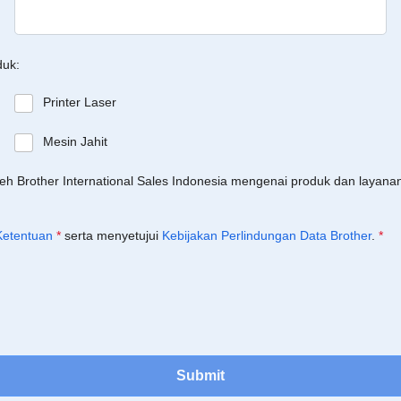
duk:
Printer Laser
Mesin Jahit
leh Brother International Sales Indonesia mengenai produk dan layan
Ketentuan
*
serta menyetujui
Kebijakan Perlindungan Data Brother
.
*
Submit