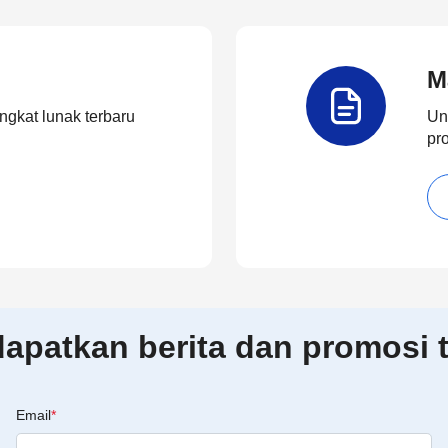
M
ngkat lunak terbaru
Un
pr
patkan berita dan promosi t
Email
*