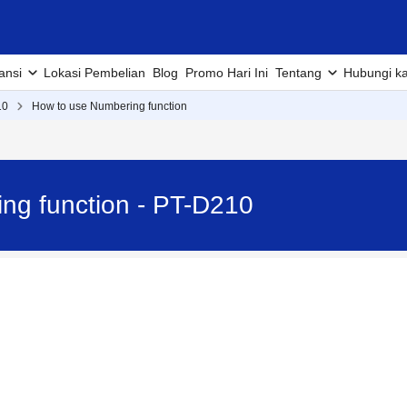
ansi
Lokasi Pembelian
Blog
Promo Hari Ini
Tentang
Hubungi k
10
How to use Numbering function
ng function - PT-D210