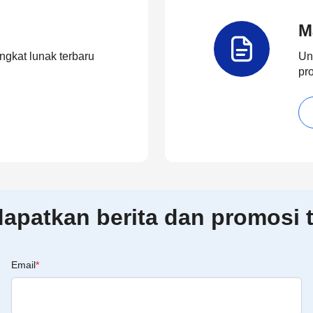
M
ngkat lunak terbaru
Un
pr
patkan berita dan promosi t
Email
*