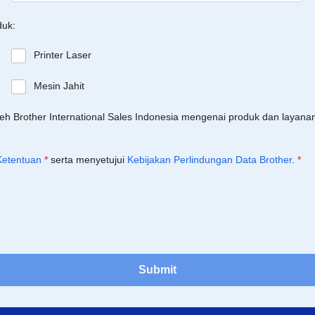
duk:
Printer Laser
Mesin Jahit
leh Brother International Sales Indonesia mengenai produk dan layan
Ketentuan
*
serta menyetujui
Kebijakan Perlindungan Data Brother
.
*
Submit