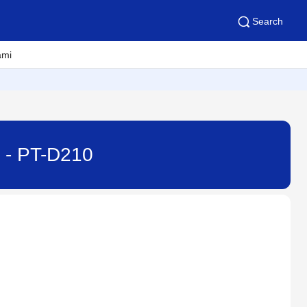
Search
ami
? - PT-D210