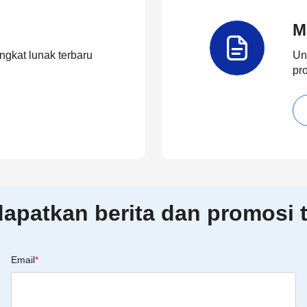
M
ngkat lunak terbaru
Un
pr
patkan berita dan promosi t
Email
*