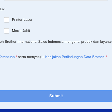
duk:
Printer Laser
Mesin Jahit
leh Brother International Sales Indonesia mengenai produk dan layan
Ketentuan
*
serta menyetujui
Kebijakan Perlindungan Data Brother
.
*
Submit