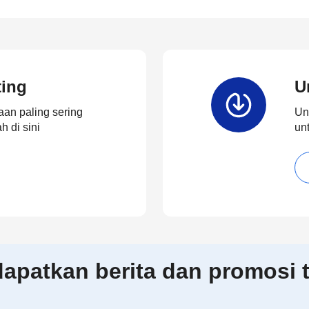
ting
U
an paling sering
Un
 di sini
un
patkan berita dan promosi t