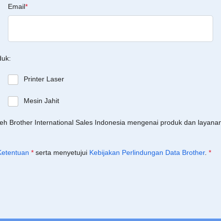
Email
*
duk:
Printer Laser
Mesin Jahit
leh Brother International Sales Indonesia mengenai produk dan layan
Ketentuan
*
serta menyetujui
Kebijakan Perlindungan Data Brother
.
*