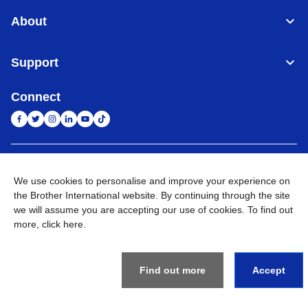
About
Support
Connect
Indonesia
Jaringan Global
We use cookies to personalise and improve your experience on
the Brother International website. By continuing through the site
Privacy Policy
Ketentuan Penggunaan
Site Map
Kunjungi Situs Global
we will assume you are accepting our use of cookies. To find out
more,
click here
.
©
2026
BROTHER INTERNATIONAL SALES INDONESIA All
Rights Reserved
Find out more
Accept