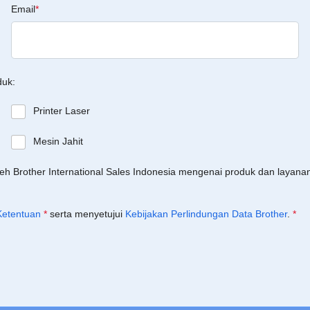
Email
*
duk:
Printer Laser
Mesin Jahit
leh Brother International Sales Indonesia mengenai produk dan layan
Ketentuan
*
serta menyetujui
Kebijakan Perlindungan Data Brother
.
*