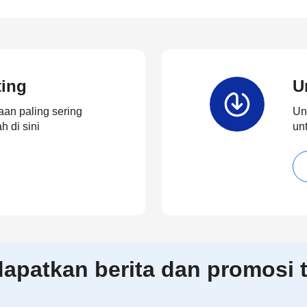
ting
U
an paling sering
Un
 di sini
un
patkan berita dan promosi t