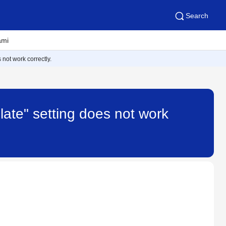
Search
ami
 not work correctly.
llate" setting does not work