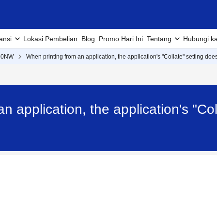
ansi
Lokasi Pembelian
Blog
Promo Hari Ini
Tentang
Hubungi k
50NW
When printing from an application, the application's "Collate" setting does
n application, the application's "Co