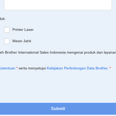
duk:
Printer Laser
Mesin Jahit
leh Brother International Sales Indonesia mengenai produk dan layan
Ketentuan
*
serta menyetujui
Kebijakan Perlindungan Data Brother
.
*
Submit