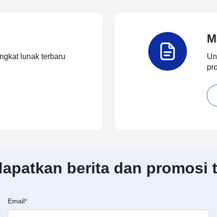
M
ngkat lunak terbaru
Un
pr
patkan berita dan promosi t
Email
*