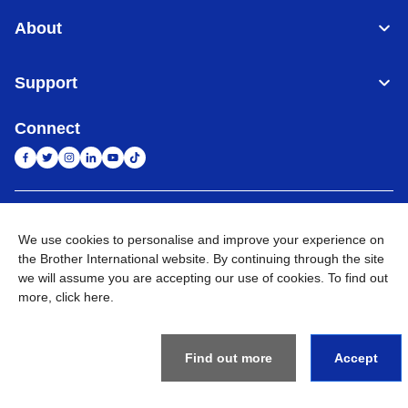
About
Support
Connect
Indonesia
Jaringan Global
We use cookies to personalise and improve your experience on
the Brother International website. By continuing through the site
Privacy Policy
Ketentuan Penggunaan
Site Map
Kunjungi Situs Global
we will assume you are accepting our use of cookies. To find out
more,
click here
.
©
2026
BROTHER INTERNATIONAL SALES INDONESIA All
Rights Reserved
Find out more
Accept