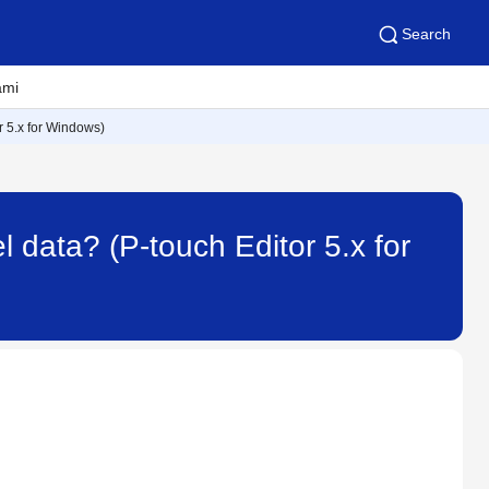
Search
ami
r 5.x for Windows)
l data? (P-touch Editor 5.x for