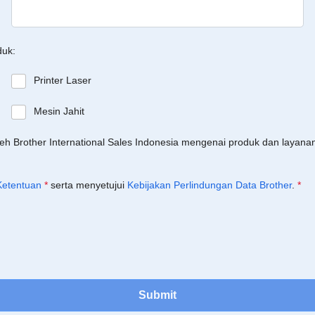
duk:
Printer Laser
Mesin Jahit
leh Brother International Sales Indonesia mengenai produk dan layan
Ketentuan
*
serta menyetujui
Kebijakan Perlindungan Data Brother
.
*
Submit