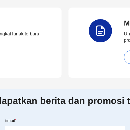
M
ngkat lunak terbaru
Un
pr
patkan berita dan promosi t
Email
*