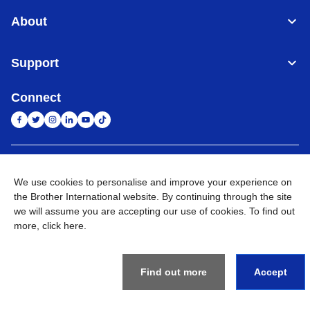
About
Support
Connect
Indonesia
Jaringan Global
We use cookies to personalise and improve your experience on
the Brother International website. By continuing through the site
Privacy Policy
Ketentuan Penggunaan
Site Map
Kunjungi Situs Global
we will assume you are accepting our use of cookies. To find out
more,
click here
.
©
2026
BROTHER INTERNATIONAL SALES INDONESIA All
Rights Reserved
Find out more
Accept