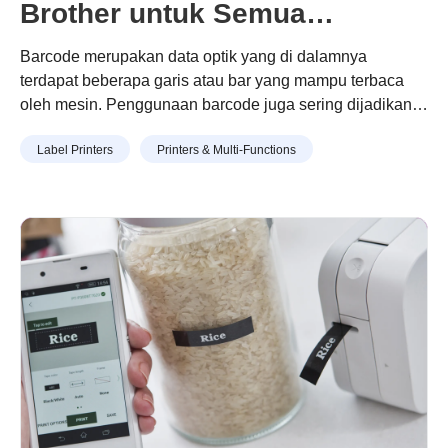
Brother untuk Semua
Kebutuhan Anda
Barcode merupakan data optik yang di dalamnya
terdapat beberapa garis atau bar yang mampu terbaca
oleh mesin. Penggunaan barcode juga sering dijadikan
alternatif untuk menginput data ke dalam komputer
Continue reading
“Keunggulan Barcode Printer Brother
Label Printers
Printers & Multi-Functions
dengan cepat dan akurat. Tak heran, jika teknologi
untuk Semua Kebutuhan Anda”
barcode ini digunakan oleh beragam industri seperti
bisnis retail, penerbitan, farmasi, hingga inventaris
perusahaan. Dalam mendesain sebuah barcode …