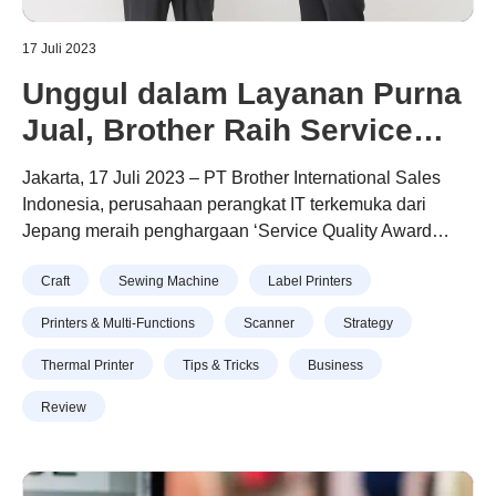
17 Juli 2023
Unggul dalam Layanan Purna
Jual, Brother Raih Service
Quality Award 2023
Jakarta, 17 Juli 2023 – PT Brother International Sales
Indonesia, perusahaan perangkat IT terkemuka dari
Jepang meraih penghargaan ‘Service Quality Award
2023’. Perusahaan yang menjual produk-produk seperti
Continue reading
“Unggul dalam Layanan Purna Jual,
Craft
Sewing Machine
Label Printers
printer, printer label, scanner dan mesin jahit dengan
Brother Raih Service Quality Award 2023”
merek BROTHER ini mendapat predikat Golden Total
Printers & Multi-Functions
Scanner
Strategy
Service Quality Satisfaction Based on Customer
Perception Survey SQIndex 2023, untuk kategori Printer
Thermal Printer
Tips & Tricks
Business
After Sales Service.
Review