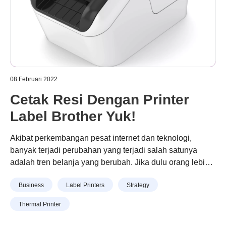
08 Februari 2022
Cetak Resi Dengan Printer
Label Brother Yuk!
Akibat perkembangan pesat internet dan teknologi,
banyak terjadi perubahan yang terjadi salah satunya
adalah tren belanja yang berubah. Jika dulu orang lebih
suka berbelanja langsung, maka saat ini banyak orang
Continue reading
“Cetak Resi Dengan Printer Label
Business
Label Printers
Strategy
yang lebih suka berbelanja secara online. Hal ini tidak
Brother Yuk!”
lepas juga dengan banyaknya e-commerce yang
Thermal Printer
bermunculan. Contohnya Shopee. Tren belanja baru ini
juga mau tidak …