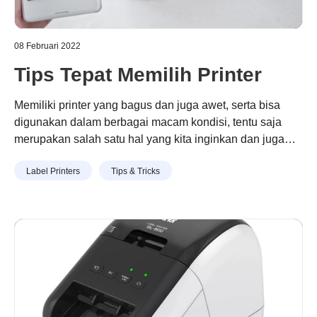
08 Februari 2022
Tips Tepat Memilih Printer
Memiliki printer yang bagus dan juga awet, serta bisa
digunakan dalam berbagai macam kondisi, tentu saja
merupakan salah satu hal yang kita inginkan dan juga
kita harapkan dari sebuah teknologi yang bernama
Continue reading
“Tips Tepat Memilih Printer”
Label Printers
Tips & Tricks
printer. Oleh karena itu, Anda sebagai pengguna harus
pintar-pintar memilih printer yang bagus dan awet. Hal ini
bukan hanya untuk tujuan jangka panjang, …