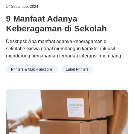
17 September 2024
9 Manfaat Adanya
Keberagaman di Sekolah
Deskripsi: Apa manfaat adanya keberagaman di
sekolah? Siswa dapat membangun karakter inklusif,
mendorong pemahaman terhadap toleransi, membangun
empati, mengurangi prasangka,...
Continue reading
“ 9 Manfaat Adanya Keberagaman di
Printers & Multi-Functions
Label Printers
Sekolah ”