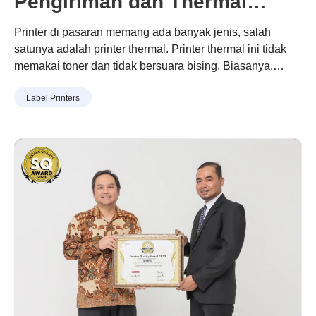
Pengiriman dan Thermal
Biasa, Ini Jawabannya
Printer di pasaran memang ada banyak jenis, salah
satunya adalah printer thermal. Printer thermal ini tidak
memakai toner dan tidak bersuara bising. Biasanya,
masyarakat menggunakan printer thermal untuk
Label Printers
kebutuhan kasir, struk ATM atau online shop. Nah,
berdasarkan cara kerjanya ternyata printer thermal
terbagi menjadi dua, yaitu Direct Thermal dan Wax
Transfer. Lalu, manakah yang cocok Anda gunakan
sebagai printer cetak label pengiriman?