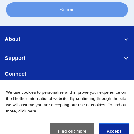
Submit
About
Support
Connect
We use cookies to personalise and improve your experience on
the Brother International website. By continuing through the site
we will assume you are accepting our use of cookies. To find out
Indonesia
Jaringan Global
more,
click here
.
Privacy Policy
Ketentuan Penggunaan
Site Map
Kunjungi Situs Global
Find out more
Accept
©
2026
BROTHER INTERNATIONAL SALES INDONESIA All