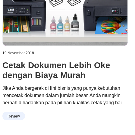
19 November 2018
Cetak Dokumen Lebih Oke
dengan Biaya Murah
Jika Anda bergerak di lini bisnis yang punya kebutuhan
mencetak dokumen dalam jumlah besar, Anda mungkin
pernah dihadapkan pada pilihan kualitas cetak yang baik
dengan harga mahal atau kualitas cetak di bawah rata-rata
Continue reading
“Cetak Dokumen Lebih Oke dengan
Review
dengan harga murah. Tahukah Anda kalau Anda tidak
Biaya Murah”
harus memilih antara keduanya? Brother Indonesia
menghadirkan solusi untuk masalah Anda dengan inovasi