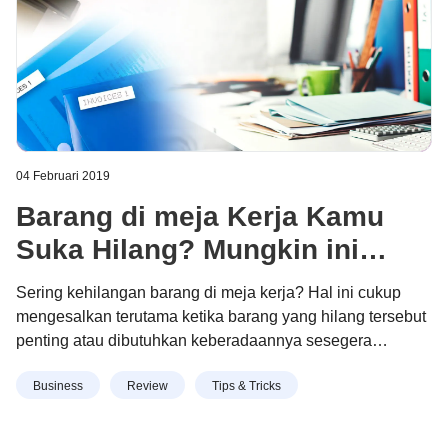
04 Februari 2019
Barang di meja Kerja Kamu
Suka Hilang? Mungkin ini
Solusi yang Harus Kamu
Sering kehilangan barang di meja kerja? Hal ini cukup
Lakukan
mengesalkan terutama ketika barang yang hilang tersebut
penting atau dibutuhkan keberadaannya sesegera
mungkin. Mari simak beberapa solusi yang dapat Anda
Continue reading
“Barang di meja Kerja Kamu Suka
Business
Review
Tips & Tricks
lakukan untuk menghindari kejadian tersebut. Jaga
Hilang? Mungkin ini Solusi yang Harus Kamu Lakukan”
kebersihan dan kerapian meja Anda pasti pernah
mengalami kesulitan mencari barang di meja yang