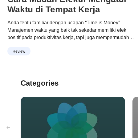
Waktu di Tempat Kerja
Anda tentu familiar dengan ucapan “Time is Money”.
Manajemen waktu yang baik tak sekedar memiliki efek
positif pada produktivitas kerja, tapi juga mempermudah
Anda memiliki work life balance. Praktikkan tips-tips di
Continue reading
“Cara Mudah Efektif Mengatur Waktu di
Review
artikel ini agar 24 jam Anda tergunakan dengan efektif.
Tempat Kerja”
Punya to do list Di pagi hari atau semalam sebelumnya,
rencanakan apa saja yang akan …
Categories