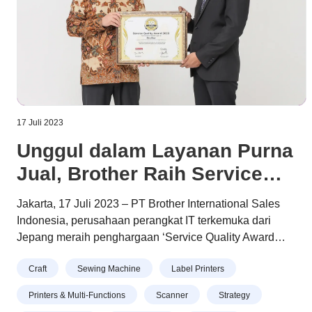
17 Juli 2023
Unggul dalam Layanan Purna
Jual, Brother Raih Service
Quality Award 2023
Jakarta, 17 Juli 2023 – PT Brother International Sales
Indonesia, perusahaan perangkat IT terkemuka dari
Jepang meraih penghargaan ‘Service Quality Award
2023’. Perusahaan yang menjual produk-produk seperti
Continue reading
“Unggul dalam Layanan Purna Jual,
Craft
Sewing Machine
Label Printers
printer, printer label, scanner dan mesin jahit dengan
Brother Raih Service Quality Award 2023”
merek BROTHER ini mendapat predikat Golden Total
Printers & Multi-Functions
Scanner
Strategy
Service Quality Satisfaction Based on Customer