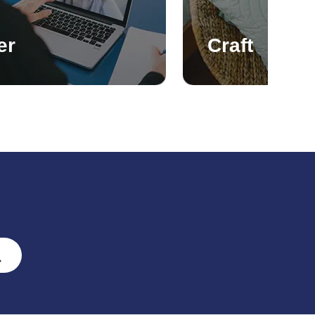
er
Craft