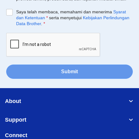
Saya telah membaca, memahami dan menerima
Syarat
dan Ketentuan
*
serta menyetujui
Kebijakan Perlindungan
Data Brother
.
*
Submit
About
Support
Connect