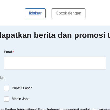
Ikhtisar
Cocok dengan
patkan berita dan promosi t
Email
*
duk:
Printer Laser
Mesin Jahit
leh Brother International Sales Indonesia mengenai produk dan layan