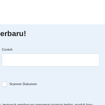
erbaru!
Contoh
Scanner Dokumen
an, termasuk pembaruan mengenai promosi terkini, produk baru,