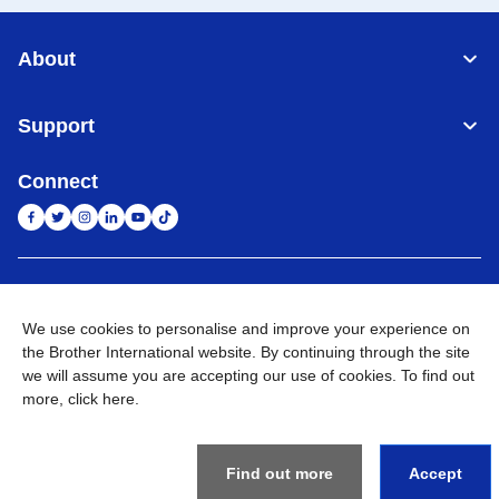
About
Support
Connect
Indonesia
Jaringan Global
We use cookies to personalise and improve your experience on
Privacy Policy
Ketentuan Penggunaan
Site Map
Kunjungi Situs Global
the Brother International website. By continuing through the site
we will assume you are accepting our use of cookies. To find out
©
2026
BROTHER INTERNATIONAL SALES INDONESIA All
more,
click here
.
Rights Reserved
Find out more
Accept