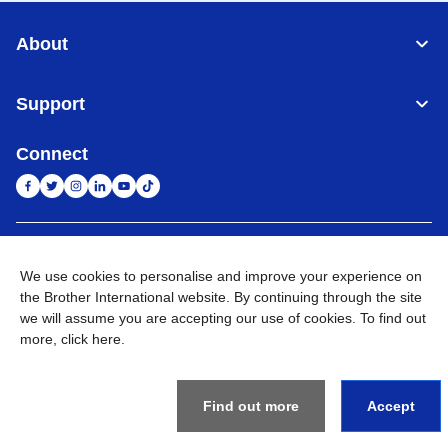
About
Support
Connect
Indonesia
Jaringan Global
We use cookies to personalise and improve your experience on
the Brother International website. By continuing through the site
Privacy Policy
Ketentuan Penggunaan
Site Map
Kunjungi Situs Global
we will assume you are accepting our use of cookies. To find out
more,
click here
.
©
2026
BROTHER INTERNATIONAL SALES INDONESIA All
Rights Reserved
Find out more
Accept