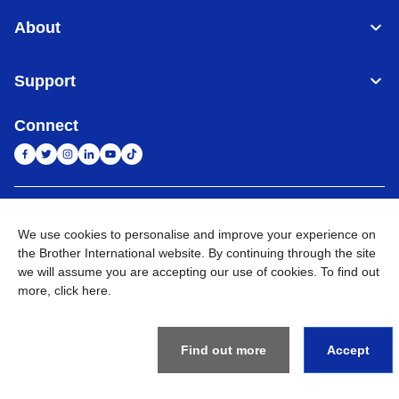
About
Support
Connect
Indonesia
Jaringan Global
We use cookies to personalise and improve your experience on
the Brother International website. By continuing through the site
Privacy Policy
Ketentuan Penggunaan
Site Map
Kunjungi Situs Global
we will assume you are accepting our use of cookies. To find out
more,
click here
.
©
2026
BROTHER INTERNATIONAL SALES INDONESIA All
Rights Reserved
Find out more
Accept