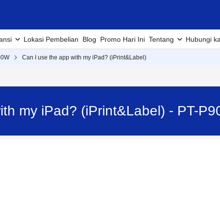
ansi
Lokasi Pembelian
Blog
Promo Hari Ini
Tentang
Hubungi k
00W
Can I use the app with my iPad? (iPrint&Label)
ith my iPad? (iPrint&Label) - PT-P