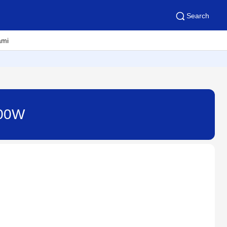
Search
ami
900W