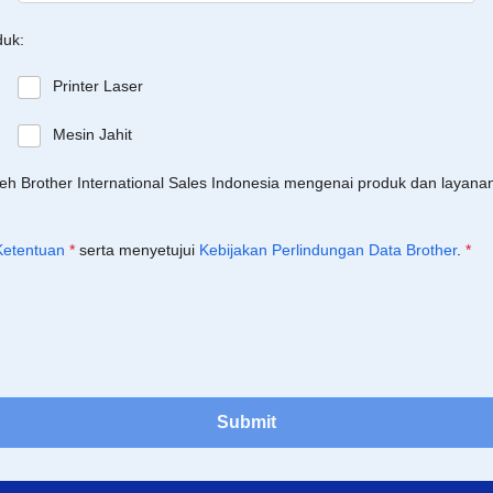
duk:
Printer Laser
Mesin Jahit
leh Brother International Sales Indonesia mengenai produk dan layan
Ketentuan
*
serta menyetujui
Kebijakan Perlindungan Data Brother
.
*
Submit