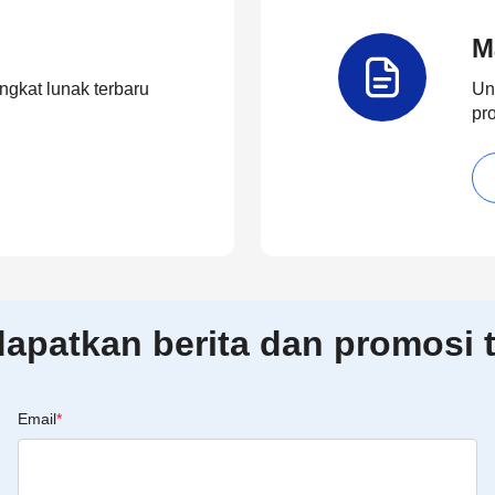
M
ngkat lunak terbaru
Un
pr
patkan berita dan promosi t
Email
*