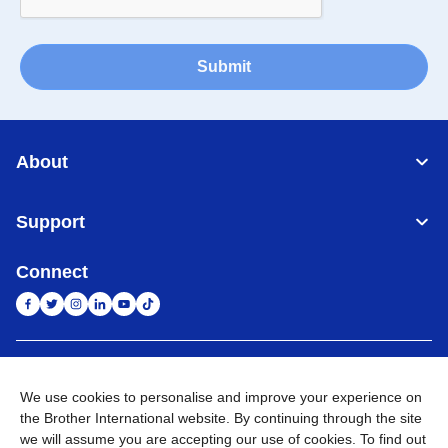
Submit
About
Support
Connect
Indonesia
Jaringan Global
We use cookies to personalise and improve your experience on
the Brother International website. By continuing through the site
Privacy Policy
Ketentuan Penggunaan
Site Map
Kunjungi Situs Global
we will assume you are accepting our use of cookies. To find out