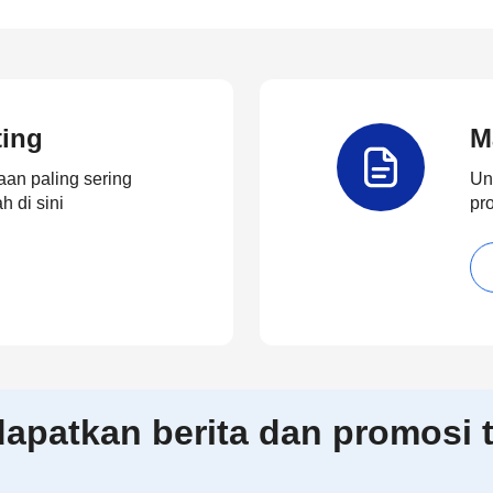
ting
M
an paling sering
Un
 di sini
pr
patkan berita dan promosi t