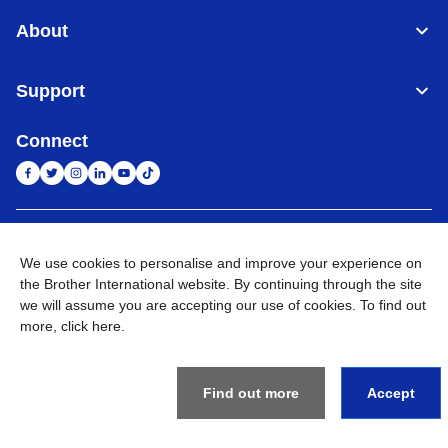
About
Support
Connect
Indonesia
Jaringan Global
We use cookies to personalise and improve your experience on
the Brother International website. By continuing through the site
Privacy Policy
Ketentuan Penggunaan
Site Map
Kunjungi Situs Global
we will assume you are accepting our use of cookies. To find out
more,
click here
.
©
2026
BROTHER INTERNATIONAL SALES INDONESIA All
Rights Reserved
Find out more
Accept